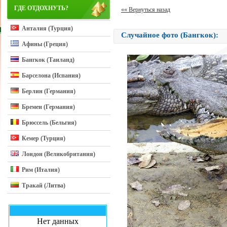
ГДЕ ОТДОХНУТЬ?
«« Вернуться назад
Анталия (Турция)
Случайное фото (Бангкок):
Афины (Греция)
Бангкок (Таиланд)
Барселона (Испания)
Берлин (Германия)
Бремен (Германия)
Брюссель (Бельгия)
Кемер (Турция)
Лондон (Великобритания)
Рим (Италия)
Тракай (Литва)
Нет данных