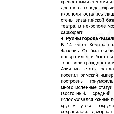
крепостными стенами и 
древнего города скрыв
акрополя остались лиш
стены византийской баз
театра. В некрополе м
саркофаги.
4. Руины города Фазел
В 14 км от Кемера на
Фазелис. Он был основ
превратился в богатый
торговали гражданство
Азии мог стать гражд
посетил римский импер
построены триумфал
многочисленные статуи
(восточный, средн
использовался южный по
крутом утесе, окру
сохранилась дозорная