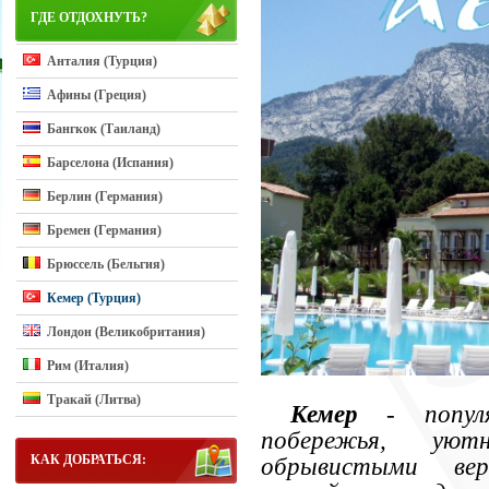
ГДЕ ОТДОХНУТЬ?
Анталия (Турция)
Афины (Греция)
Бангкок (Таиланд)
Барселона (Испания)
Берлин (Германия)
Бремен (Германия)
Брюссель (Бельгия)
Кемер (Турция)
Лондон (Великобритания)
Рим (Италия)
Тракай (Литва)
Кемер
- популя
побережья, уют
КАК ДОБРАТЬСЯ:
обрывистыми ве