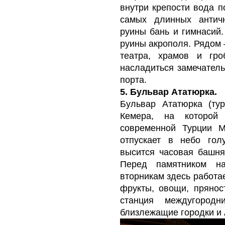
внутри крепости вода п
самых длинных антич
руины бань и гимнасий.
руины акрополя. Рядом 
театра, храмов и гр
насладиться замечател
порта.
5. Бульвар Ататюрка.
Бульвар Ататюрка (тур
Кемера, на которой 
современной Турции 
отпускает в небо гол
высится часовая башня
Перед памятником н
вторникам здесь работа
фрукты, овощи, прянос
станция междугородн
близлежащие городки и