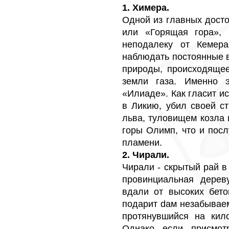
1. Химера.
Одной из главных дост
или «Горящая гора», 
неподалеку от Кемер
наблюдать постоянные 
природы, происходящее
земли газа. Именно 
«Илиаде». Как гласит и
в Ликию, убил своей с
льва, туловищем козла 
горы Олимп, что и пос
пламени.
2. Чирали.
Чирали - скрытый рай в
провинциальная дерев
вдали от высоких бето
подарит dам незабывае
протянувшийся на кило
Однако если присмот