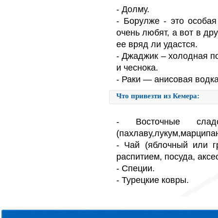
- Долму.
- Борулже - это особа
очень любят, а вот в др
ее вряд ли удастся.
- Джаджик – холодная по
и чеснока.
- Раки — анисовая водка
Что привезти из Кемера:
- Восточные слад
(пахлаву,лукум,марципа
- Чай (яблочный или г
распитием, посуда, аксе
- Специи.
- Турецкие ковры.