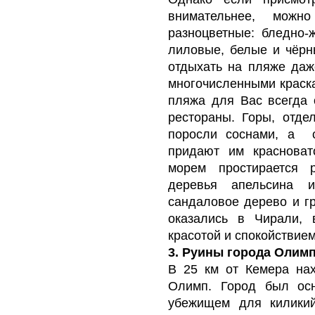
внимательнее, можн
разноцветные: бледно-
лиловые, белые и чёрн
отдыхать на пляже даж
многочисленными краск
пляжа для Вас всегда
рестораны.
Горы, отде
поросли соснами, а 
придают им красноват
морем простирается 
деревья апельсина и
сандаловое дерево и г
оказались в Чирали,
красотой и спокойствием
3. Руины города Олимп
В 25 км от Кемера нах
Олимп. Город был осн
убежищем для киликий