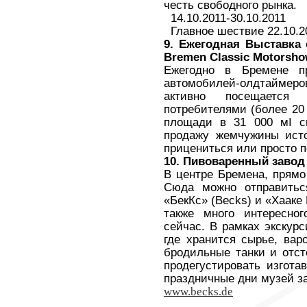
честь свободного рынка.
14.10.2011-30.10.2011
Главное шествие 22.10.2
9. Ежегодная Выставка
Bremen
Classic
Motorsh
Ежегодно в Бремене пр
автомобилей-олдтайме
активно посещается
потребителями (более 20
площади в 31 000 мІ с
продажу жемчужины ист
прицениться или просто 
10. Пивоваренный завод 
В центре Бремена, прямо 
Сюда можно отправитьс
«БекКс»
(
Becks
)
и «Хааке 
также много интересно
сейчас.
В рамках экскур
где хранится сырье, вар
бродильные танки и отс
продегустировать изгота
праздничные дни музей за
www.becks.de