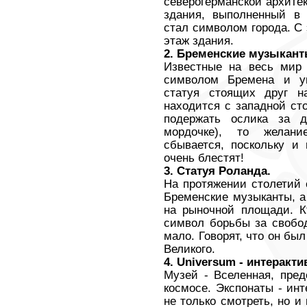
северогерманской архите
здания, выполненный в 
стал символом города. С
этаж здания.
2. Бременские музыкант
Известные на весь мир 
символом Бремена и ув
статуя стоящих друг н
находится с западной ст
подержать ослика за д
мордочке), то желани
сбывается, поскольку и
очень блестят!
3. Статуя Роланда.
На протяжении столетий
Бременские музыканты, а
на рыночной площади. К
символ борьбы за свобод
мало. Говорят, что он б
Великого.
4.
Universum
- интеракти
Музей - Вселенная, пред
космосе. Экспонаты - инт
не только смотреть, но 