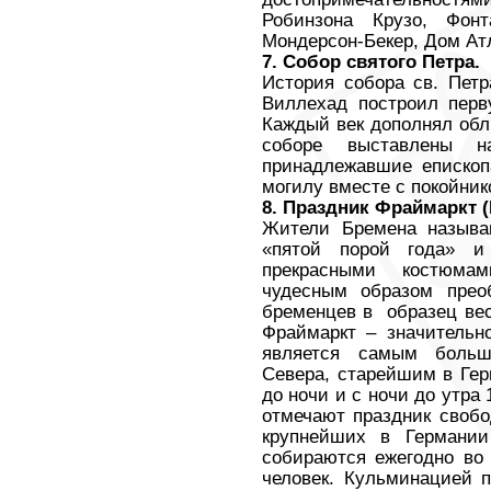
Робинзона Крузо, Фон
Мондерсон-Бекер, Дом Ат
7. Собор святого Петра.
История собора св. Петр
Виллехад построил перв
Каждый век дополнял обл
соборе выставлены н
принадлежавшие епископ
могилу вместе с покойник
8. Праздник Фраймаркт (
Жители Бремена называ
«пятой порой года» и
прекрасными костюмам
чудесным образом прео
бременцев в
образец ве
Фраймаркт – значительн
является самым больш
Севера, старейшим в Гер
до ночи и с ночи до утра
отмечают праздник свобо
крупнейших в Германии
собираются ежегодно во 
человек. Кульминацией 