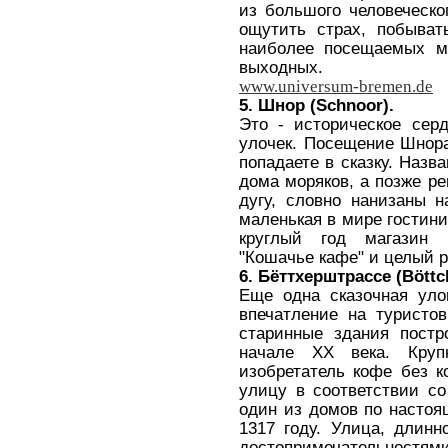
из большого человеческо
ощутить страх, побыват
наиболее посещаемых м
выходных.
www
.
universum
-
bremen
.
de
5. Шнор (
Schnoor
).
Это - историческое сер
улочек. Посещение Шнора
попадаете в сказку.
Назва
дома моряков, а позже р
дугу, словно нанизаны 
маленькая в мире гостин
круглый год магазин р
"Кошачье кафе" и целый р
6. Бёттхерштрассе (
B
ö
tt
Еще одна сказочная уло
впечатление на туристов
старинные здания пост
начале ХХ века. Круп
изобретатель кофе без 
улицу в соответствии с
один из домов по настоя
1317 году. Улица, длинн
достопримечательностям